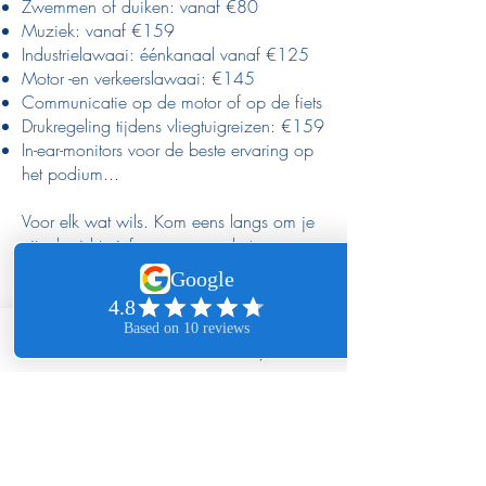
Zwemmen of duiken: vanaf €80
Muziek: vanaf €159
Industrielawaai: éénkanaal vanaf €125
Motor -en verkeerslawaai: €145
Communicatie op de motor of op de fiets
Drukregeling tijdens vliegtuigreizen: €159
In-ear-monitors voor de beste ervaring op
het podium...
Voor elk wat wils. Kom eens langs om je
uitgebreid te informeren over het
assortiment en eventuele terugbetaling
door de mutualiteiten. Facturatie is
mogelijk.
Telefoon
Email
Afspraak maken
Oordoppen op het werk
​Vanaf 5 paar oordoppen kom ik gratis
langs bij jouw vereniging of bedrijf. Er is
een aangepaste prijs mogelijk indien ik