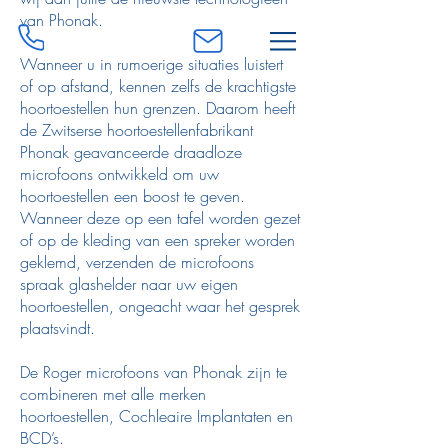
van Phonak.
0468 51 92 68
info@liesschreel.be
Wanneer u in rumoerige situaties luistert
of op afstand, kennen zelfs de krachtigste
hoortoestellen hun grenzen. Daarom heeft
de Zwitserse hoortoestellenfabrikant
Phonak geavanceerde draadloze
microfoons ontwikkeld om uw
hoortoestellen een boost te geven.
Wanneer deze op een tafel worden gezet
of op de kleding van een spreker worden
geklemd, verzenden de microfoons
spraak glashelder naar uw eigen
hoortoestellen, ongeacht waar het gesprek
plaatsvindt.
De Roger microfoons van Phonak zijn te
combineren met alle merken
hoortoestellen, Cochleaire Implantaten en
BCD’s.