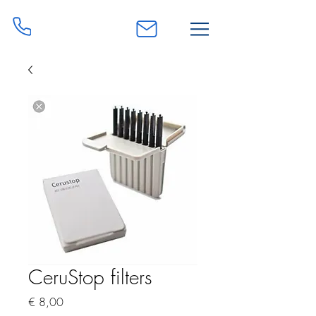
0468 51 92 68
info@liesschreel.be
CeruStop filters
Prijs
€ 8,00