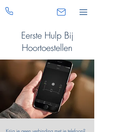
0468 51 92 68
info@liesschreel.be
Eerste Hulp Bij
Hoortoestellen
Krijg je geen verbinding met je telefoon?